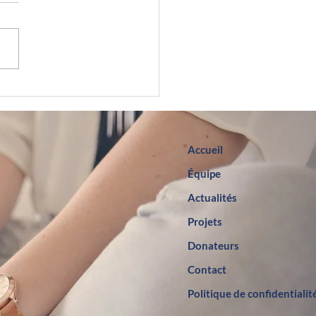
rix Pierre-Chailler
 Flore Lavoie!
Accueil
Équipe
Actualités
Projets
Donateurs
Contact
Politique de confidentialit