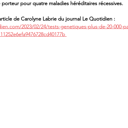
e porteur pour quatre maladies héréditaires récessives. 
article de Carolyne Labrie du journal Le Quotidien :
ien.com/2023/02/24/tests-genetiques-plus-de-20-000-par
711252e6efa9476728cd40177b 