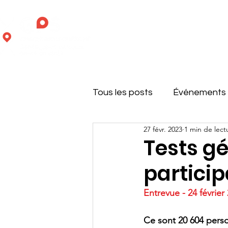
Accueil
Équipe
Reche
Tous les posts
Événements
27 févr. 2023
1 min de lect
Nouvelles en maladies rare
Tests gé
particip
Recherche partenariale
Entrevue - 24 février
Publications
Ce sont 20 604 perso