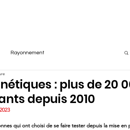
rche partenariale
Projets
Rapports annuels
Actual
Rayonnement
ure
s
CV de nos membres
Bourses
nétiques : plus de 20 
ants depuis 2010
Projets de recherche
Philantropie
 2023
nnes qui ont choisi de se faire tester depuis la mise en 