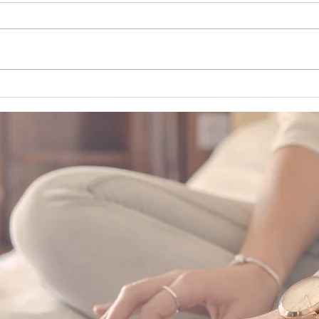
Des mentions d’honneur
Un P
de l’Université de
pour
Sherbrooke pour deux
étudiantes de la Chaire
GPS!