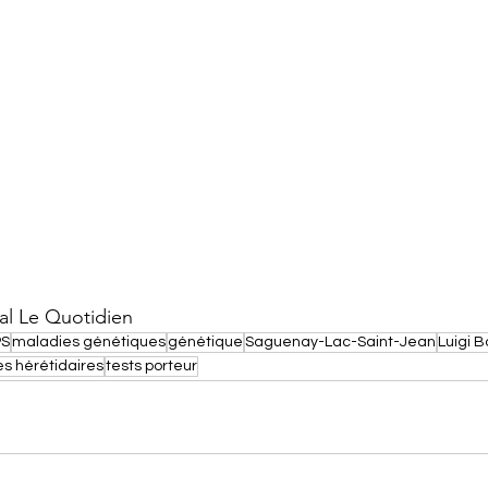
al Le Quotidien
PS
maladies génétiques
génétique
Saguenay-Lac-Saint-Jean
Luigi 
s hérétidaires
tests porteur