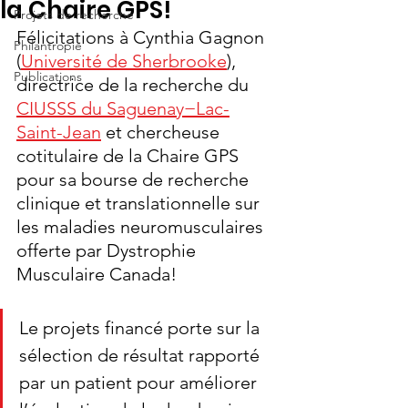
la Chaire GPS!
Projets de recherche
Félicitations à Cynthia Gagnon 
Philantropie
(
Université de Sherbrooke
), 
Publications
directrice de la recherche du 
CIUSSS du Saguenay−Lac-
Saint-Jean
 et chercheuse 
cotitulaire de la Chaire GPS 
pour sa bourse de recherche 
clinique et translationnelle sur 
les maladies neuromusculaires 
offerte par Dystrophie 
Musculaire Canada!
Le projets financé porte sur la 
sélection de résultat rapporté 
par un patient pour améliorer 