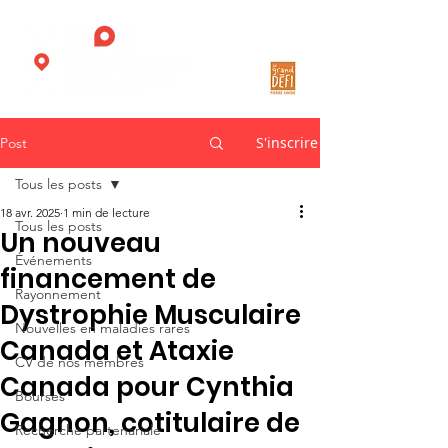
S'inscrire
Post
Tous les posts
18 avr. 2025
1 min de lecture
Tous les posts
Un nouveau
Événements
financement de
Rayonnement
Dystrophie Musculaire
Nouvelles en maladies rares
Canada et Ataxie
CV de nos membres
Canada pour Cynthia
Bourses
Gagnon, cotitulaire de
Recherche partenariale