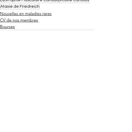
Dystrophie Musculaire Canada
Ataxie Canada
Ataxie de Friedreich
Nouvelles en maladies rares
CV de nos membres
Bourses
Voir tout
Posts récents