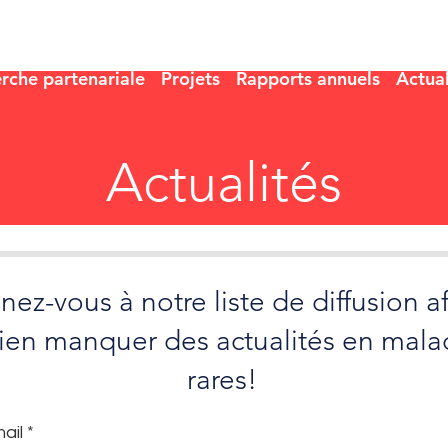
rche partenariale
Projets
Rapports annuels
Actual
Actualités
ez-vous à notre liste de diffusion a
rien manquer des actualités en mala
rares!
ail