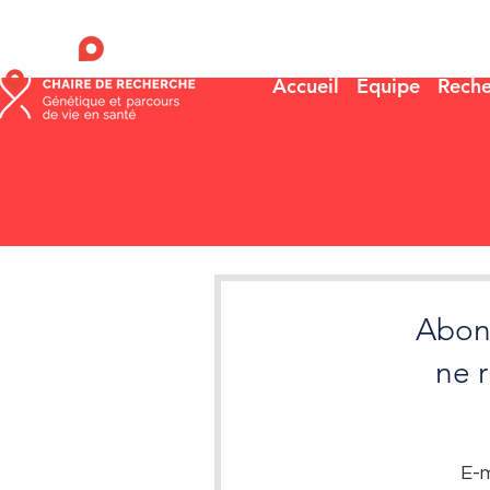
Accueil
Équipe
Reche
Abonn
ne 
E-m