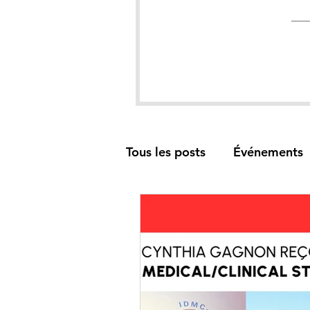
Tous les posts
Événements
CV de nos membres
Bo
Philantropie
Publicati