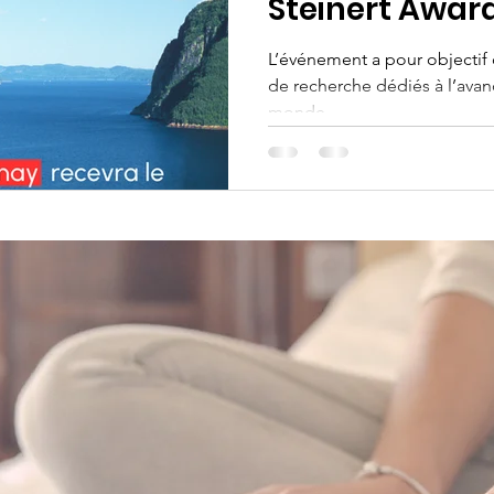
Steinert Award
l'événement i
L’événement a pour objectif
de recherche dédiés à l’ava
IDCM-14!
monde.