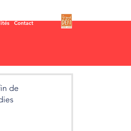
ités
Contact
fin de
dies