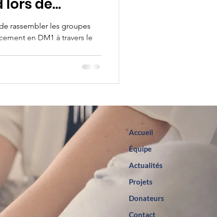
 lors de
nternational
 de rassembler les groupes
ncement en DM1 à travers le
Accueil
Équipe
Actualités
Projets
Donateurs
Contact